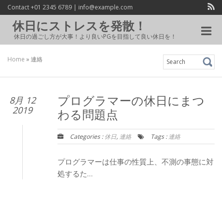
Contact +01 2345 6789 | info@example.com
休日にストレスを発散！
Toggle
休日の過ごし方が大事！より良いPGを目指して良い休日を！
navigat
Home
»
連絡
Search
for:
8月 12
プログラマーの休日にまつ
2019
わる問題点
Categories :
休日
,
連絡
Tags :
連絡
プログラマーは仕事の性質上、不測の事態に対
処するた…