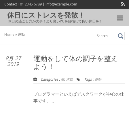
Contact +01 2345 6789 | info@example.com
休日にストレスを発散！
Toggle
休日の過ごし方が大事！より良いPGを目指して良い休日を！
navigat
Home
»
運動
Search
for:
8月 27
運動をして体の調子を整え
2019
よう！
Categories :
脳
,
運動
Tags :
運動
プログラマーといえばデスクワークが中心の仕
事です。…